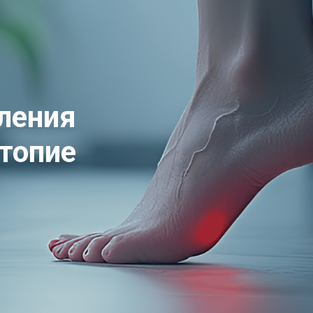
ления
топие