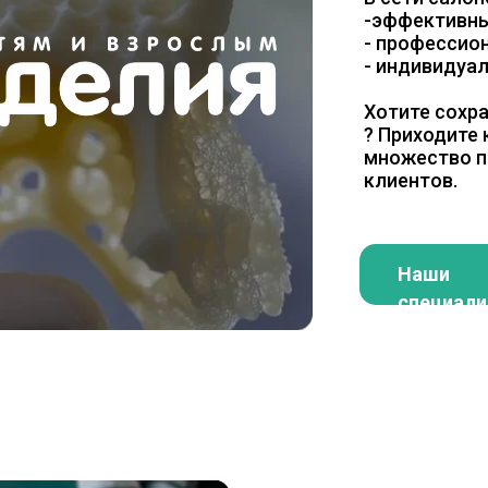
-эффективны
- профессио
- индивидуал
Хотите сохра
? Приходите 
множество п
клиентов.
Наши
специал