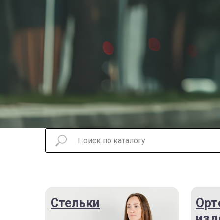
Стельки
Орт
изд