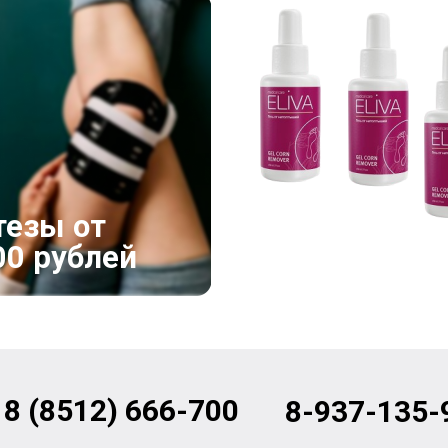
1+1=3
тезы от
Гель от
00 рублей
натоптышей
8 (8512) 666-700
8-937-135-