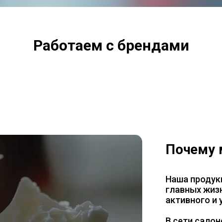
Работаем с брендами
Почему
Наша продук
главных жизн
активного и
В сети салон