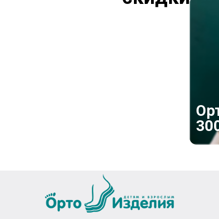
До 50%
скидки
на вторую
Ор
пару обуви
30