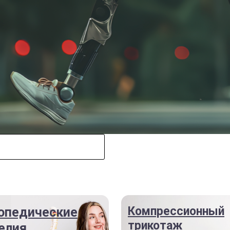
Компрессионный
опедические
трикотаж
елия