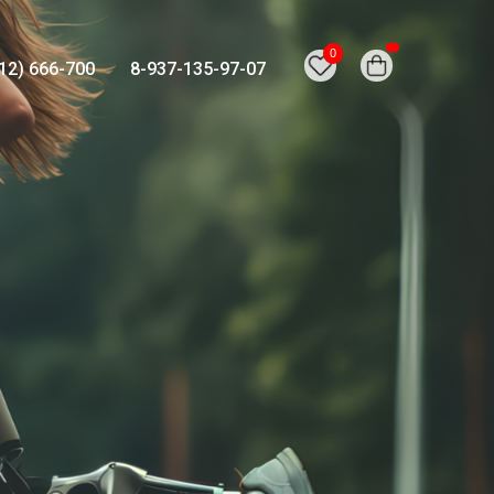
0
12) 666-700
8-937-135-97-07