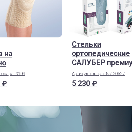
Стельки
ортопедические
з на
САЛУБЕР преми
но
товара: 9104
Артикул товара: 55120527
 ₽
5 230 ₽