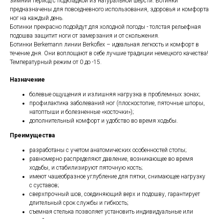
зимний период с подкладкой из натуральной шерсти. Ботинки
предназначены для повседневного использования, здоровья и комфорта
ног на каждый день.
Ботинки прекрасно подойдут для холодной погоды - толстая рельефная
подошва защитит ноги от замерзания и от скольжения.
Ботинки Berkemann линии Berkoflex – идеальная легкость и комфорт в
течение дня. Они воплощают в себе лучшие традиции немецкого качества!
Температурный режим от 0 до -15.
Назначение
болевые ощущения и излишняя нагрузка в проблемных зонах;
профилактика заболеваний ног (плоскостопие, пяточные шпоры,
натоптыши и болезненные «косточки»);
дополнительный комфорт и удобство во время ходьбы.
Преимущества
разработаны с учетом анатомических особенностей стопы;
равномерно распределяют давление, возникающее во время
ходьбы, и стабилизируют пяточную кость;
имеют чашеобразное углубление для пятки, снимающее нагрузку
с суставов;
сверхпрочный шов, соединяющий верх и подошву, гарантирует
длительный срок службы и гибкость;
съемная стелька позволяет установить индивидуальные или