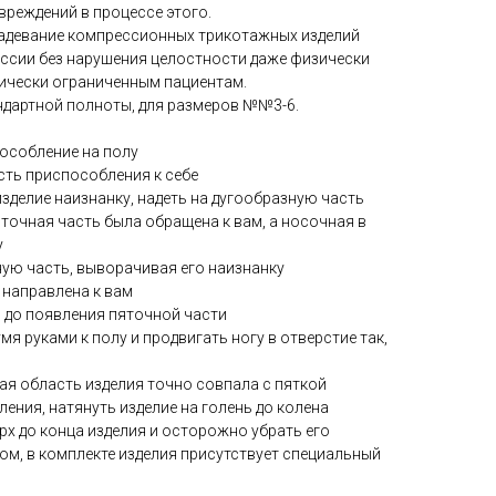
вреждений в процессе этого.
адевание компрессионных трикотажных изделий
ссии без нарушения целостности даже физически
ически ограниченным пациентам.
андартной полноты, для размеров №№3-6.
пособление на полу
сть приспособления к себе
зделие наизнанку, надеть на дугообразную часть
точная часть была обращена к вам, а носочная в
у
зную часть, выворачивая его наизнанку
 направлена к вам
ер до появления пяточной части
я руками к полу и продвигать ногу в отверстие так,
ная область изделия точно совпала с пяткой
ления, натянуть изделие на голень до колена
рх до конца изделия и осторожно убрать его
ком, в комплекте изделия присутствует специальный