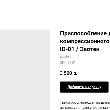
Приспособление 
компрессионного
ID-01 / Экотен
Ecoten
SKU:
ID-01
3 500
р.
Добавить в корзину
Приспособление для надевани
используется для упрощения 