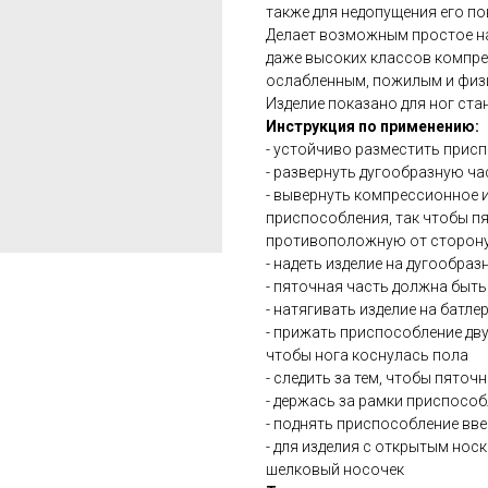
также для недопущения его по
Делает возможным простое н
даже высоких классов компре
ослабленным, пожилым и физ
Изделие показано для ног ст
Инструкция по применению:
- устойчиво разместить прис
- развернуть дугообразную ча
- вывернуть компрессионное и
приспособления, так чтобы пя
противоположную от сторон
- надеть изделие на дугообра
- пяточная часть должна быть
- натягивать изделие на батл
- прижать приспособление двум
чтобы нога коснулась пола
- следить за тем, чтобы пяточ
- держась за рамки приспособ
- поднять приспособление вве
- для изделия с открытым нос
шелковый носочек