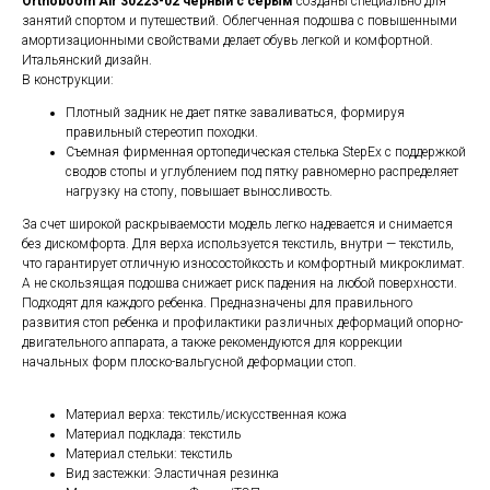
Orthoboom Air 30223-02 черный с серым
созданы специально для
занятий спортом и путешествий. Облегченная подошва с повышенными
амортизационными свойствами делает обувь легкой и комфортной.
Итальянский дизайн.
В конструкции:
Плотный задник не дает пятке заваливаться, формируя
правильный стереотип походки.
Съемная фирменная ортопедическая стелька StepEx c поддержкой
сводов стопы и углублением под пятку равномерно распределяет
нагрузку на стопу, повышает выносливость.
За счет широкой раскрываемости модель легко надевается и снимается
без дискомфорта. Для верха используется текстиль, внутри — текстиль,
что гарантирует отличную износостойкость и комфортный микроклимат.
А не скользящая подошва снижает риск падения на любой поверхности.
Подходят для каждого ребенка. Предназначены для правильного
развития стоп ребенка и профилактики различных деформаций опорно-
двигательного аппарата, а также рекомендуются для коррекции
начальных форм плоско-вальгусной деформации стоп.
Материал верха: текстиль/искусственная кожа
Материал подклада: текстиль
Материал стельки: текстиль
Вид застежки: Эластичная резинка