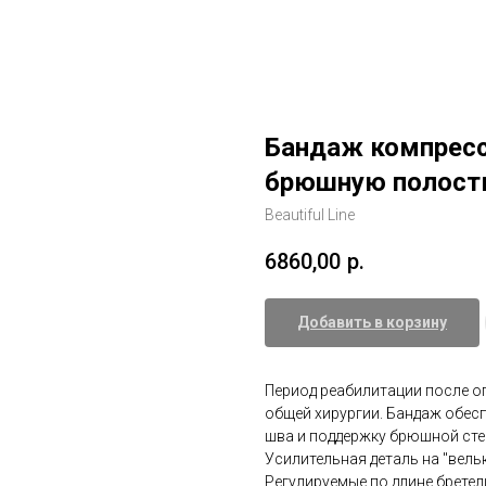
Бандаж компресс
брюшную полост
Beautiful Line
6860,00
р.
Добавить в корзину
Период реабилитации после оп
общей хирургии. Бандаж обе
шва и поддержку брюшной сте
Усилительная деталь на "вельк
Регулируемые по длине бретел