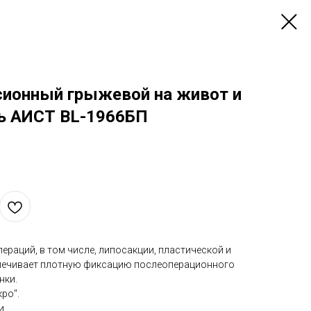
ионный грыжевой на живот и
ь АИСТ BL-1966БП
ераций, в том числе, липосакции, пластической и
спечивает плотную фиксацию послеоперационного
нки.
ро".
и.