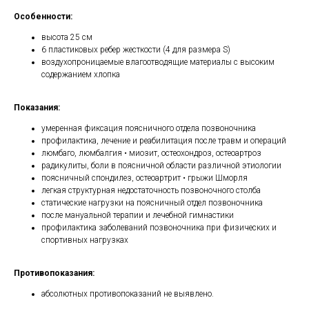
Особенности:
высота 25 см
6 пластиковых ребер жесткости (4 для размера S)
воздухопроницаемые влагоотводящие материалы с высоким
содержанием хлопка
Показания:
умеренная фиксация поясничного отдела позвоночника
профилактика, лечение и реабилитация после травм и операций
люмбаго, люмбалгия • миозит, остеохондроз, остеоартроз
радикулиты, боли в поясничной области различной этиологии
поясничный спондилез, остеоартрит • грыжи Шморля
легкая структурная недостаточность позвоночного столба
статические нагрузки на поясничный отдел позвоночника
после мануальной терапии и лечебной гимнастики
профилактика заболеваний позвоночника при физических и
спортивных нагрузках
Противопоказания:
абсолютных противопоказаний не выявлено.