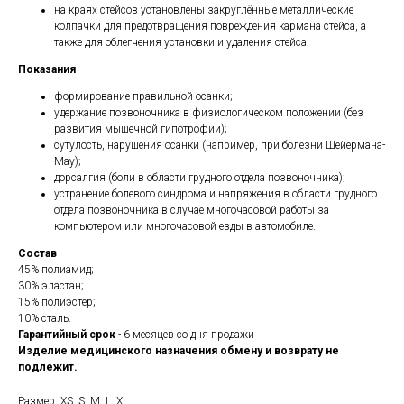
на краях стейсов установлены закруглённые металлические
колпачки для предотвращения повреждения кармана стейса, а
также для облегчения установки и удаления стейса.
Показания
формирование правильной осанки;
удержание позвоночника в физиологическом положении (без
развития мышечной гипотрофии);
сутулость, нарушения осанки (например, при болезни Шейермана-
Мау);
дорсалгия (боли в области грудного отдела позвоночника);
устранение болевого синдрома и напряжения в области грудного
отдела позвоночника в случае многочасовой работы за
компьютером или многочасовой езды в автомобиле.
Состав
45% полиамид;
30% эластан;
15% полиэстер;
10% сталь.
Гарантийный срок
- 6 месяцев со дня продажи
Изделие медицинского назначения обмену и возврату не
подлежит.
Размер: XS, S, M, L, XL