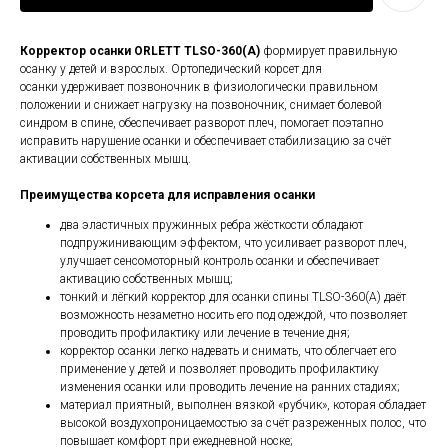
Корректор осанки ORLETT TLSO-360(A)
формирует правильную
осанку у детей и взрослых. Ортопедический корсет для
осанки удерживает позвоночник в физиологически правильном
положении и снижает нагрузку на позвоночник, снимает болевой
синдром в спине, обеспечивает разворот плеч, помогает поэтапно
исправить нарушение осанки и обеспечивает стабилизацию за счёт
активации собственных мышц.
Преимущества корсета для исправления осанки
два эластичных пружинных ребра жёсткости обладают
подпружинивающим эффектом, что усиливает разворот плеч,
улучшает сенсомоторный контроль осанки и обеспечивает
активацию собственных мышц;
тонкий и лёгкий корректор для осанки спины TLSO-360(A) даёт
возможность незаметно носить его под одеждой, что позволяет
проводить профилактику или лечение в течение дня;
корректор осанки легко надевать и снимать, что облегчает его
применение у детей и позволяет проводить профилактику
изменения осанки или проводить лечение на ранних стадиях;
материал приятный, выполнен вязкой «рубчик», которая обладает
высокой воздухопроницаемостью за счёт разреженных полос, что
повышает комфорт при ежедневной носке;