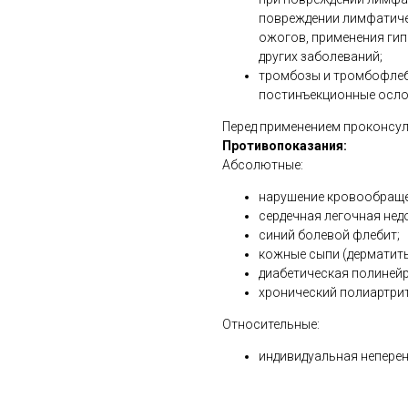
повреждении лимфатичес
ожогов, применения гип
других заболеваний;
тромбозы и тромбофлеб
постинъекционные осло
Перед применением проконсул
Противопоказания:
Абсолютные:
нарушение кровообращен
сердечная легочная нед
синий болевой флебит;
кожные сыпи (дерматиты
диабетическая полиней
хронический полиартрит
Относительные:
индивидуальная непере