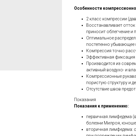
Особенности компрессионног
2 класс компрессии (давл
Восстанавливает отток 
приносит облегчение и 
Оптимальное распределе
постепенно убывающее к
Компрессия точно расс
Эффективная фиксация на
Производится из совре
активный воздухо- и вл
Компрессионные рукава
пористую структуру и д
Отсутствие швов предо
Показания
Показания к применению:
первичная лимфедема (
болезни Милроя, юношес
вторичная лимфедема: с
при повреждении лимфат