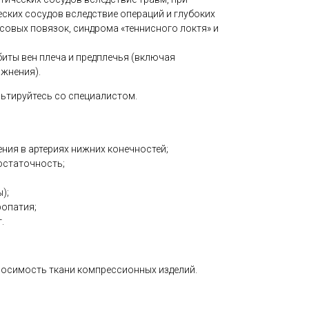
ких сосудов вследствие операций и глубоких
совых повязок, синдрома «теннисного локтя» и
иты вен плеча и предплечья (включая
жнения).
ьтируйтесь со специалистом.
ия в артериях нижних конечностей;
остаточность;
);
ропатия;
.
носимость ткани компрессионных изделий.