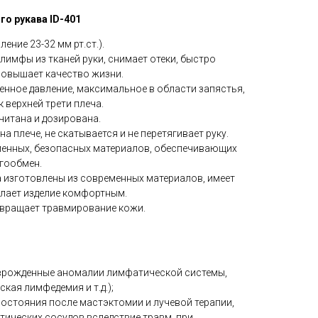
о рукава ID-401
ение 23-32 мм рт.ст.).
лимфы из тканей руки, снимает отеки, быстро
повышает качество жизни.
нное давление, максимальное в области запястья,
 верхней трети плеча.
читана и дозирована.
 плече, не скатывается и не перетягивает руку.
менных, безопасных материалов, обеспечивающих
агообмен.
 изготовлены из современных материалов, имеет
елает изделие комфортным.
твращает травмирование кожи.
врожденные аномалии лимфатической системы,
кая лимфедемия и т.д.);
остояния после мастэктомии и лучевой терапии,
ических сосудов вследствие травм, при