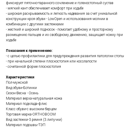
фиксирует пяточно-таранного сочленение и голеностопный сустав
- мягкий кант обеспечивает комфорт при ходьбе
- широкая раскрываемость и легкость надевания за счет уникальной
конструкции кроя обуви - LowOpen и использования молнии в
комбинации с другими застежками
- жесткий и широкий подносок - помогает удобному и просторному
размещению пальцев и их свободному движению, защищает ножку при
ходьбе
Показания к применению:
- с целью профилактики для предупреждения развития патологии стопы
- при начальной степени плоскостопия или косолапости
- сочетанной форме плоскостопия
Характеристики
Пол-мужской
Вид обуви-Ботинки
Сезон-Весна - Осень
Материал верха-натуральная кожа
Материал подклада-флис
Класс обуви-с высоким берцем
Торговая марка-ORTHOBOOM
Вид застежки-3 ремня (3 липучки)
Материал подошвы-ТЭП