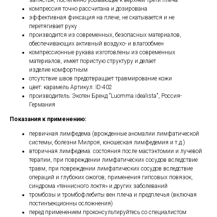
запястья, постепенно убывающее к верхней трети плеча
компрессия точно рассчитана и дозирована
эффективная фиксация на плече, не скатывается и не
перетягивает руку
производится из современных, безопасных материалов,
обеспечивающих активный воздухо- и влагообмен
компрессионные рукава изготовлены из современных
материалов, имеет пористую структуру и делает
изделие комфортным
отсутствие швов предотвращает травмирование кожи
цвет: карамель Артикул: ID-402
производитель: Экотен Бренд "Luomma idealista", Россия-
Германия
Показания к применению:
первичная лимфедема (врожденные аномалии лимфатической
системы, болезни Милроя, юношеская лимфедемия и т.д.)
вторичная лимфедема: состояния после мастэктомии и лучевой
терапии, при повреждении лимфатических сосудов вследствие
травм, при повреждении лимфатических сосудов вследствие
операций и глубоких ожогов, применения гипсовых повязок,
синдрома «теннисного локтя» и других заболеваний
тромбозы и тромбофлебиты вен плеча и предплечья (включая
постинъекционны осложнения)
перед применением проконсультируйтесь со специалистом