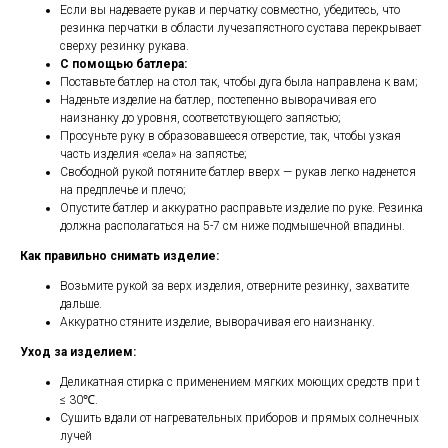
Если вы надеваете рукав и перчатку совместно, убедитесь, что
резинка перчатки в области лучезапястного сустава перекрывает
сверху резинку рукава.
С помощью батлера:
Поставьте батлер на стол так, чтобы дуга была направлена к вам;
Наденьте изделие на батлер, постепенно выворачивая его
наизнанку до уровня, соответствующего запястью;
Просуньте руку в образовавшееся отверстие, так, чтобы узкая
часть изделия «села» на запястье;
Свободной рукой потяните батлер вверх — рукав легко наденется
на предплечье и плечо;
Опустите батлер и аккуратно расправьте изделие по руке. Резинка
должна располагаться на 5-7 см ниже подмышечной впадины.
Как правильно снимать изделие:
Возьмите рукой за верх изделия, отверните резинку, захватите
дальше.
Аккуратно стяните изделие, выворачивая его наизнанку.
Уход за изделием:
Деликатная стирка с применением мягких моющих средств при t
≤ 30℃.
Сушить вдали от нагревательных приборов и прямых солнечных
лучей