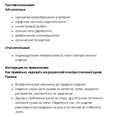
Противопоказания:
Абсолютные:
нарушение кровообращения в артериях
сердечная легочная недостаточность
синий болевой флебит
кожные сыпи (дерматиты)
диабетическая полинейропатия
хронический полиартрит
Относительные:
индивидуальная непереносимость ткани компрессионных
изделий
Инструкция по применению:
Как правильно надевать медицинский компрессионный рукав
Руками:
Выверните рукав наизнанку до середины изделия
Наденьте узкую часть рукава на запястье, затем, аккуратно
расправляя, наложите его на предплечье;
Держась проблемной рукой за опору, другой рукой постепенно
наложите рукав на плечо. Убедитесь в том, что изделие
равномерно распределено на руке и не стесняет ее сгибание в
локте;