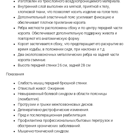
Изготовлен из трехслойного воздухопроницаемого материала.
Внутренний слой выполнен из мягкой, приятной к телу,
хлопковой ткани, что позволяет носить изделие на голое тело.
Дополнительный эластичный пояс усиливает фиксацию и
обеспечивает плотное прилегание корсета.
Ребра жесткости расположены сбоку и по центру передней части
корсета. Обеспечивают дополнительную поддержку живота и
повторяют его анатомическую форму.
Корсет застегивается сбоку, что предотвращает его раскрытие во
время ходьбы, в положении сидя, при наклонах и т.д.
Два околопозвоночных металлических ребра на задней части
корсета съемные.
Высота передней стенки 26 см, задней 28 см
Показания
Слабость мышц передней брюшной стенки.
Отвислый живот. Ожирение.
Невыраженный болевой синдром в области поясницы
(люмбалгия).
Протрузии и грыжи межпозвонковых дисков.
Дегенеративно-дистрофические изменения.
Пред и послеоперационная реабилитация.
Профилактика профессиональных/бытовых перегрузок и
обострения хронических заболеваний.
Мышечно-тонический синдром.