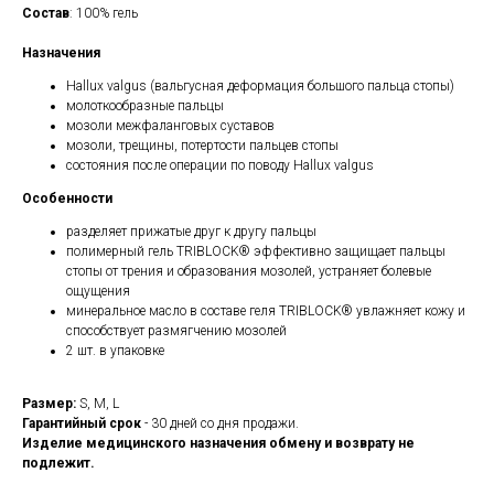
Состав
: 100% гель
Назначения
Hallux valgus (вальгусная деформация большого пальца стопы)
молоткообразные пальцы
мозоли межфаланговых суставов
мозоли, трещины, потертости пальцев стопы
состояния после операции по поводу Hallux valgus
Особенности
разделяет прижатые друг к другу пальцы
полимерный гель TRIBLOCK® эффективно защищает пальцы
стопы от трения и образования мозолей, устраняет болевые
ощущения
минеральное масло в составе геля TRIBLOCK® увлажняет кожу и
способствует размягчению мозолей
2 шт. в упаковке
Размер:
S, M, L
Гарантийный срок
- 30 дней со дня продажи.
Изделие медицинского назначения обмену и возврату не
подлежит.