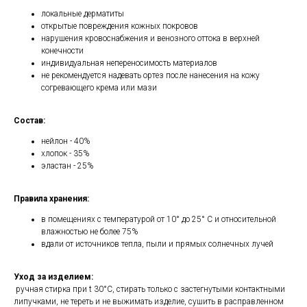
локальные дерматиты
открытые повреждения кожных покровов
нарушения кровоснабжения и венозного оттока в верхней
конечности
индивидуальная непереносимость материалов
не рекомендуется надевать ортез после нанесения на кожу
согревающего крема или мази
Состав:
нейлон - 40%
хлопок - 35%
эластан - 25%
Правила хранения:
в помещениях с температурой от 10° до 25° С и относительной
влажностью не более 75%
вдали от источников тепла, пыли и прямых солнечных лучей
Уход за изделием:
ручная стирка при t 30°С, стирать только с застегнутыми контактными
липучками, не тереть и не выжимать изделие, сушить в расправленном