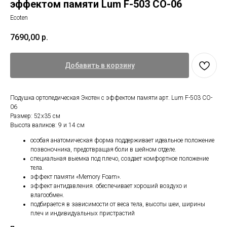
эффектом памяти Lum F-503 CO-06
Ecoten
7690,00
р.
Добавить в корзину
Подушка ортопедическая Экотен с эффектом памяти арт. Lum F-503 CO-
06
Размер: 52х35 см
Высота валиков: 9 и 14 см
особая анатомическая форма поддерживает идеальное положение
позвоночника, предотвращая боли в шейном отделе.
специальная выемка под плечо, создает комфортное положение
тела.
эффект памяти «Memory Foam».
эффект антидавления. обеспечивает хороший воздухо и
влагообмен.
подбирается в зависимости от веса тела, высоты шеи, ширины
плеч и индивидуальных пристрастий