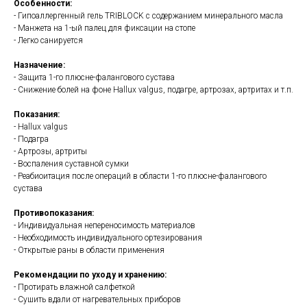
Особенности:
- Гипоаллергенный гель TRIBLOCK с содержанием минерального масла
- Манжета на 1-ый палец для фиксации на стопе
- Легко санируется
Назначение:
- Защита 1-го плюсне-фалангового сустава
- Снижение болей на фоне Hallux valgus, подагре, артрозах, артритах и т.п.
Показания:
- Hallux valgus
- Подагра
- Артрозы, артриты
- Воспаления суставной сумки
- Реабиоитация после операций в области 1-го плюсне-фалангового
сустава
Противопоказания:
- Индивидуальная непереносимость материалов
- Необходимость индивидуального ортезирования
- Открытые раны в области применения
Рекомендации по уходу и хранению:
- Протирать влажной салфеткой
- Сушить вдали от нагревательных приборов