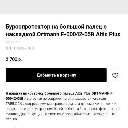
Бурсопротектор на большой палец с
накладкой.Ortmann F-00042-05B Altis Plus
Ortmann
SKU:
F-00042-05B
2 700
р.
Добавить в корзину
Накладка на косточку большого пальца Altis Plus ORTMANN F-
00042-05B
изготовлен из современного гипоаллергенного геля
TRIBLOCK с содержанием минерального масла для смягчения кожи и
предназначен для устранения болей в области 1-го плюсне-фалангового
сустава. Для фиксации на стопе изделие снабжено манжетой для 1-го
пальца.