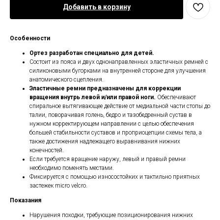
Добавить в корзину
Особенности
Ортез разработан специально для детей.
Состоит из пояса и двух однонаправленных эластичных ремней с
силиконовыми бугорками на внутренней стороне для улучшения
анатомического сцепления.
Эластичные ремни предназначены для коррекции
вращения внутрь левой и/или правой ноги.
Обеспечивают
спиральное вытягивающее действие от медиальной части стопы до
талии, поворачивая голень, бедро и тазобедренный сустав в
нужном корректирующем направлении с целью обеспечения
большей стабильности суставов и проприоцепции схемы тела, а
также достижения надлежащего выравнивания нижних
конечностей.
Если требуется вращение наружу, левый и правый ремни
необходимо поменять местами.
Фиксируется с помощью износостойких и тактильно приятных
застежек micro velcro.
Показания
Нарушения походки, требующие позиционирования нижних