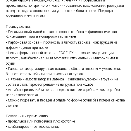
основе карбона. Рекомендуются для лечения и профилактики
продольного, поперечного и комбинированного плоскостопия, разгрузки
переднего отдела стопы, снятия усталости и боли в ногах. Подходят
мужчинам и женщинам.
Преимущества:
• Динамический литой каркас на основе карбона – физиологическая
биомеханика шага и тренировка мышц стоп
• Карбоновая основа – прочность и лёгкость каркаса, конструкция не
деформируется при носке
• Цельноформованный пелот из ECOFLEX – высокая амортизация,
лёгкость, антибактериальный эффект и оптимальный микроклимат в
обуви
• Латексная амортизирующая вставка в области плюсны – уменьшение
боли от натоптышей или при высоких нагрузках
• Пяточный амортизатор из латекса – снижение ударной нагрузки на
суставы стоп, перераспределение нагрузки при ходьбе
• Антибактериальный материал верха с нитями серебра – комфорт без
неприятного запаха
• Можно подрезать в переднем отделе по форме обуви без потери качества
стельки
Показания к применению:
• продольное или поперечное плоскостопие
• комбинированное плоскостопие