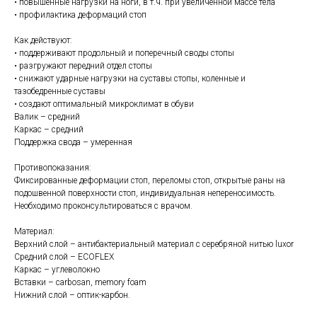
• повышенные нагрузки на ноги, в т.ч. при увеличенной массе тела
• профилактика деформаций стоп
Как действуют:
• поддерживают продольный и поперечный своды стопы
• разгружают передний отдел стопы
• снижают ударные нагрузки на суставы стопы, коленные и
тазобедренные суставы
• создают оптимальный микроклимат в обуви
Валик – средний
Каркас – средний
Поддержка свода – умеренная
Противопоказания:
Фиксированные деформации стоп, переломы стоп, открытые раны на
подошвенной поверхности стоп, индивидуальная непереносимость.
Необходимо проконсультироваться с врачом.
Материал:
Верхний слой – антибактериальный материал c серебряной нитью luxor
Средний слой – ECOFLEX
Каркас – углеволокно
Вставки – carbosan, memory foam
Нижний слой – оптик-карбон.