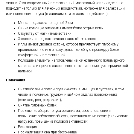
ступни. Этот современный эффективный массажный коврик идеально
подходит не только для лечебных воздействий, но также для релаксации
или повышения тонуса (в зависимости от зоны воздействия).
Мягкая подложка толщиной 2 см
Синие колющие элементы имеют более острые иглы
Отсутствуют магнитные вставки
Экологичная и долговечная ткань лён + хлопок;
Иглы имеют двойное острие, которое препятствует глубокому
проникновению игл в кожу, делает лечебную процедуру более
комфортной и эффективной
Колющие элементы изготовлены из качественного полимерного
материала и прочно закреплены на ткани с помощью термической
напайки
Показания
Снятие болей и потери подвижности в мышцах и суставах, в том
числе, в пояснице, грудном и шейном отделах позвоночника
(остеохондроз, радикулит);
Снятие головных болей;
Повышение общего тонуса организма, восстановление и
повышение работоспособности, восстановление после физических
нагрузок, повышение половой активности;
Релаксация
Нормализация сна при бессоннице;