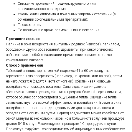
Снижение проявлений предменструального или
климактерического синдрома;
Уменьшение целлюлита и локальных жировых отложений (в
сочетании со специальными препаратами);
Плоскостопие;
По назначению врача возможны иные показания.
Противопоказания
Наличие в зоне воздействия выпуклых родинок (невусов), папиллом,
бородавок и других образований; дерматиты; при онкологических
заболеваниях любой локализации применение возможно только
консультации онколога.
Способ применения
Тибетский аппликатор на мягкой подложке 41 х 60 см кладут на
горизонтальную поверхность (например, на кровать или на пол), затем
на него ложатся (садятся, встают ногами), обеспечивая колющее
воздействие с помощью веса тела. Сила вдавливания должна
обеспечивать колющее воздействие в пределах болевой переносимости,
которое обычно сопровождается ощущением тепла. Ощущение тепла
свидетельствует о высокой эффективности воздействия. Время и сила
воздействия являются индивидуальными для каждого человека и
определяются опытным путем. Период воздействия может колебаться от
одной минуты до нескольких часов, но в большинстве случаев процедура
длится 5-15 минут. Рекомендуется проводить 1-2 процедуры в сутки.
Проконсультируйтесь со специалистом об индивидуальных особенностях