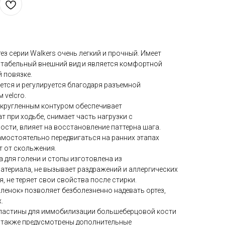
 серии Walkers очень легкий и прочный. Имеет
нтабельный внешний вид и является комфортной
 повязке.
ается и регулируется благодаря разъемной
 velcro.
акругленным контуром обеспечивает
т при ходьбе, снимает часть нагрузки с
сти, влияет на восстановление паттерна шага.
мостоятельно передвигаться на ранних этапах
т от скольжения.
а для голени и стопы изготовлена из
териала, не вызывает раздражений и аллергических
я, не теряет свои свойства после стирки.
ленок» позволяет безболезненно надевать ортез,
.
 пластины для иммобилизации большеберцовой кости
 также предусмотрены дополнительные