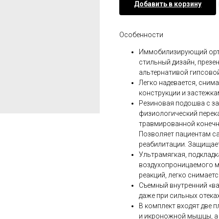
Добавить в корзину
Особенности
Иммобилизирующий ортез
стильный дизайн, презе
альтернативой гипсовой
Легко надевается, сним
конструкции и застежкам
Резиновая подошва с з
физиологический перека
травмированной конечно
Позволяет пациентам са
реабилитации. Защищае
Ультрамягкая, подкладк
воздухопроницаемого ма
реакций, легко снимаетс
Съемный внутренний «ва
даже при сильных отеках
В комплект входят две
и икроножной мышцы, а