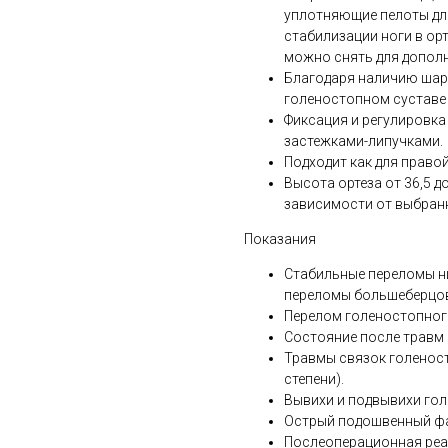
уплотняющие пелоты для
стабилизации ноги в ор
можно снять для дополн
Благодаря наличию шар
голеностопном суставе в
Фиксация и регулировка
застежками-липучками.
Подходит как для правой,
Высота ортеза от 36,5 до 
зависимости от выбран
Показания
Стабильные переломы ни
переломы большеберцов
Перелом голеностопного
Состояние после травм 
Травмы связок голеносто
степени).
Вывихи и подвывихи гол
Острый подошвенный ф
Послеоперационная реаб