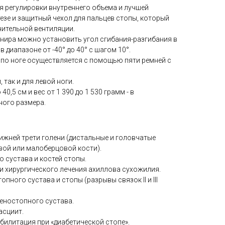
 регулировки внутреннего объема и лучшей
тезе и защитный чехол для пальцев стопы, который
ительной вентиляции.
нира можно установить угол сгибания-разгибания в
 диапазоне от -40° до 40° с шагом 10°.
 по ноге осуществляется с помощью пяти ремней с
 так и для левой ноги.
40,5 см и вес от 1 390 до 1 530 грамм - в
ного размера.
жней трети голени (дистальные и головчатые
ой или малоберцовой кости).
 сустава и костей стопы.
и хирургического лечения ахиллова сухожилия.
пного сустава и стопы (разрывы связок II и III
еностопного сустава.
асциит.
илитация при «диабетической стопе».