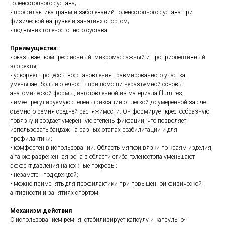
голеностопного сустава; .
• профилактика травм и заболеваний голеностопного сустава при
физической нагрузке и занятиях спортом;
• подвывих голеностопного сустава.
Преимущества:
• оказывает компрессионный, микромассажный и проприоцептивный
эффекты;
• ускоряет процессы восстановления травмированного участка,
уменьшает боль и отечность при помощи неразъемной основы
анатомической формы, изготовленной из материала filumtres;
• имеет регулируемую степень фиксации от легкой до умеренной за счет
съемного ремня средней растяжимости. Он формирует крестообразную
повязку и создает умеренную степень фиксации, что позволяет
использовать бандаж на разных этапах реабилитации и для
профилактики;
• комфортен в использовании. Область мягкой вязки по краям изделия,
а также разреженная зона в области сгиба голеностопа уменьшают
эффект давления на кожные покровы;
• незаметен под одеждой;
• можно применять для профилактики при повышенной физической
активности и занятиях спортом.
Механизм действия
С использованием ремня: стабилизирует капсулу и капсульно-