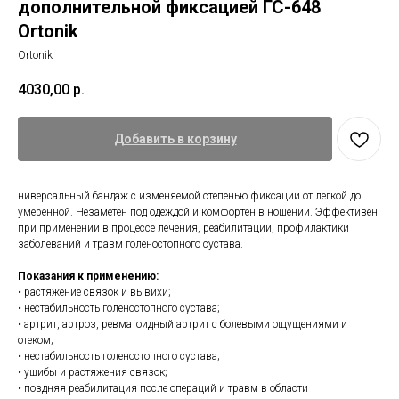
дополнительной фиксацией ГС-648
Ortonik
Ortonik
4030,00
р.
Добавить в корзину
ниверсальный бандаж с изменяемой степенью фиксации от легкой до
умеренной. Незаметен под одеждой и комфортен в ношении. Эффективен
при применении в процессе лечения, реабилитации, профилактики
заболеваний и травм голеностопного сустава.
Показания к применению:
• растяжение связок и вывихи;
• нестабильность голеностопного сустава;
• артрит, артроз, ревматоидный артрит с болевыми ощущениями и
отеком;
• нестабильность голеностопного сустава;
• ушибы и растяжения связок;
• поздняя реабилитация после операций и травм в области