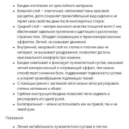
Бандаж изготовлен из трехслойного материала:
Внешний слой — эластичная, нейлоновая ткань красивой
расцветки, долго сохраняет презентабельный вид изделия и не
теряет свои свойства даже после многократных стирок.
Средний слой — неопрен высокого качества толщиной всего 2 мм,
обеспечивает идеальное прилегание и адаптацию к различному
строению тела. Обладает согревающим и термо-компрессионным
эффектом. Легкий, не сковывает движения.
Внутренний, махровый слой из хлопка и плоские швы не
натирают, не вызывают раздражения, позволяют достичь
максимального комфорта при ношении.
Бандаж охватывает и фиксирует лучезапястный сустав, оказывая
легкий компрессионный и согревающий эффект, тем самым
способствует снижению боли, поддерживает подвижность сустава
и ускоряет кровообращение подлежащих тканей.
С помощью ремня с застежкой velcro можно легко регулировать
степень натяжения и обхват.
Удобная конструкция бандажа позволяет легко надевать и
регулировать его одной рукой.
Билатеральный — можно использовать как на правой, так и на
левой руке.
Показания
Легкая нестабильность лучезапястного сустава и пястно-