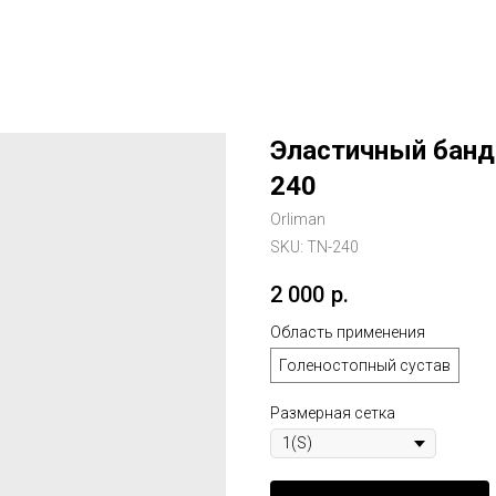
Эластичный банда
240
Orliman
SKU:
TN-240
2 000
р.
Область применения
Голеностопный сустав
Размерная сетка