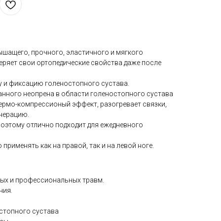
ышащего, прочного, эластичного и мягкого
теряет свои ортопедические свойства даже после
у и фиксацию голеностопного сустава.
анного неопрена в области голеностопного сустава
ермо-компрессионый эффект, разогревает связки,
нерацию.
 поэтому отлично подходит для ежедневного
рименять как на правой, так и на левой ноге.
ых и профессиональных травм.
ния.
стопного сустава