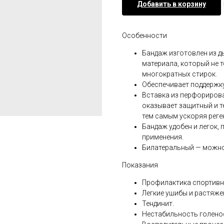
Добавить в корзину
Особенности
Бандаж изготовлен из д
материала, который не 
многократных стирок.
Обеспечивает поддержк
Вставка из перфориров
оказывает защитный и т
тем самым ускоряя реге
Бандаж удобен и легок,
применения.
Билатеральный — можно п
Показания
Профилактика спортивн
Легкие ушибы и растяже
Тендинит.
Нестабильность голено