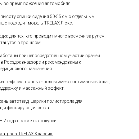
ы во время вождения автомобиля.
высоту спинки сидения 50-55 см с отдельным
ыше подходит модель TRELAX Люкс.
дка для тех, кто проводит много времени за рулем.
станутся в прошлом!
аботаны при непосредственном участии врачей
 в Росздравнадзоре и рекомендованы к
медицинского назначения.
ен «эффект волны» - волны имеют оптимальный шаг,
ддержку и массажный эффект.
кань автотвид, шарики полистирола для
ц и фиксирующая сетка.
– 2 года с момента покупки.
матраса TRELAX Классик: