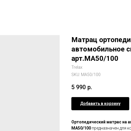
Матрац ортопедич
автомобильное с
арт.МА50/100
Trelax
SKU:
МА50/100
5 990
р.
Добавить в корзину
Ортопедический матрас на 
МА50/100
предназначен для к